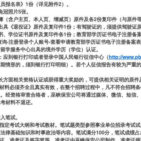
员报名表》1份（详见附件2）。
免冠照片5张。
簿（含户主页、本人页、增减页）原件及各2份复印件（与原件
出具《退役证》原件及复印件1份；有驾驶证的，须提供驾驶证原
书、学位证书原件及复印件各1份；教育部学历证书电子注册备
查询-注册登录个人账号-查看申请教育部学历证书电子注册备案
国留学服务中心出具的境外学历（学位）认证。
：应到银行打印或者登录中国人民银行征信中心（
http://www.p
逾期情形的，须到银行打印明细）。若个人征信报告有较为严重
长方面相关资格认证或获得重大奖励的，可提供相关证明的原件
考材料必须齐全且真实有效，在整个招聘过程中，凡不符合招聘
负。经资格审查合格者，巫峡保安公司将通过媒体、微信、短信
报考材料不退还。
进入笔试。
不指定考试大纲和考试教材。笔试题类型参照事业单位招录考试
法律基础知识和时事政治等内容。笔试满分100分，笔试成绩占
份证、准考证及签字笔等。准考证由巫峡保安公司制作，准考证