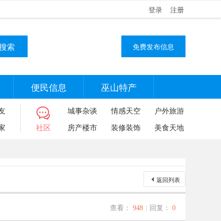
登录
注册
搜索
免费发布信息
便民信息
巫山特产
友
城事杂谈
情感天空
户外旅游
家
社区
房产楼市
装修装饰
美食天地
返回列表
查看：
948
|
回复：
0