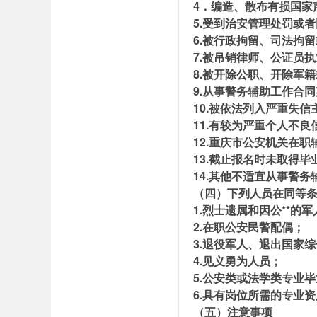
4．编造、散布有损国家
5.受到治安管理处罚或
6.被行政拘留、司法拘
7.被吊销律师、公证员
8.被开除公职、开除军
9.从事警务辅助工作合
10.被依法列入严重失信
11.有较为严重个人不良
12.重庆市公安机关在
13.截止报名时未取得
14.其他不适宜从事警务
（四）下列人员在同等
1.烈士遗属和因公**的
2.在职公安民警配偶；
3.退役军人、退出国家
4.见义勇为人员；
5.公安类或法学类专业
6.具有岗位所需的专业
（五）注意事项