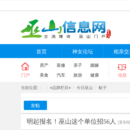
首页
神女论坛
相亲交
房产
装修
亲子
婚嫁
门户
美食
汽车
旅游
健康
信息
当前位置:
≡品牌栏目≡
今日巫山
帖子
发帖
»
›
›
›
明起报名！巫山这个单位招56人
[复制