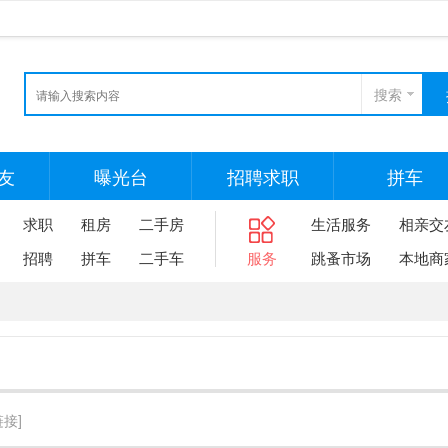
搜索
友
曝光台
招聘求职
拼车
求职
租房
二手房
生活服务
相亲交
招聘
拼车
二手车
服务
跳蚤市场
本地商
链接]