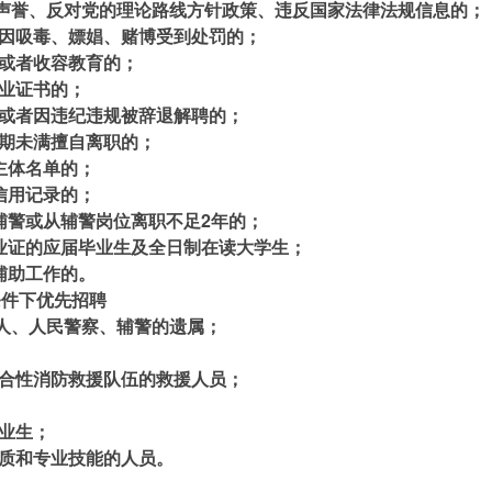
声誉、反对党的理论路线方针政策、违反国家法律法规信息的；
者因吸毒、嫖娼、赌博受到处罚的；
留或者收容教育的；
执业证书的；
籍或者因违纪违规被辞退解聘的；
同期未满擅自离职的；
主体名单的；
信用记录的；
职辅警或从辅警岗位离职不足2年的；
毕业证的应届毕业生及全日制在读大学生；
辅助工作的。
条件下优先招聘
军人、人民警察、辅警的遗属；
综合性消防救援队伍的救援人员；
毕业生；
资质和专业技能的人员。