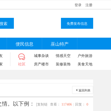
登录
注册
搜索
免费发布信息
便民信息
巫山特产
友
城事杂谈
情感天空
户外旅游
家
社区
房产楼市
装修装饰
美食天地
返回列表
之情。以下例：
[复制链
查看：
117406
|
回复：
0