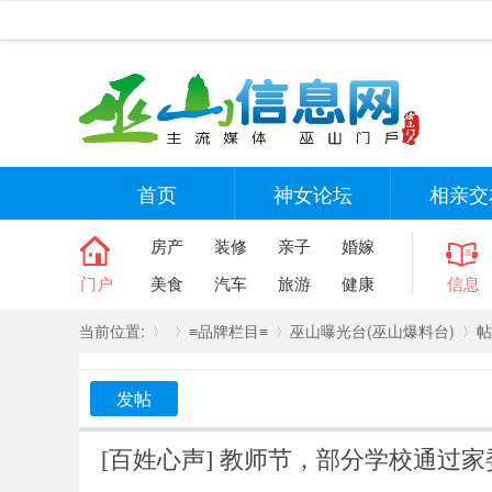
首页
神女论坛
相亲交
房产
装修
亲子
婚嫁
门户
美食
汽车
旅游
健康
信息
当前位置:
≡品牌栏目≡
巫山曝光台(巫山爆料台)
帖
发帖
»
›
›
›
[百姓心声]
教师节，部分学校通过家