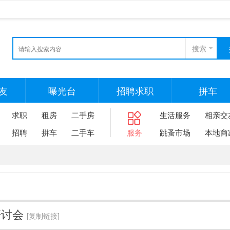
搜索
友
曝光台
招聘求职
拼车
求职
租房
二手房
生活服务
相亲交
招聘
拼车
二手车
服务
跳蚤市场
本地商
研讨会
[复制链接]