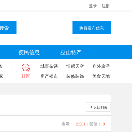
登录
注册
搜索
免费发布信息
便民信息
巫山特产
友
城事杂谈
情感天空
户外旅游
家
社区
房产楼市
装修装饰
美食天地
返回列表
查看：
19561
|
回复：
0