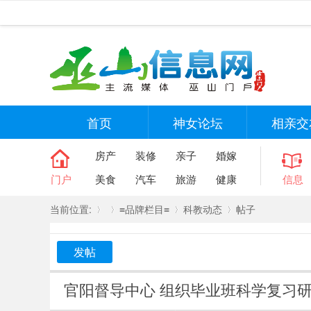
首页
神女论坛
相亲交
房产
装修
亲子
婚嫁
门户
美食
汽车
旅游
健康
信息
当前位置:
≡品牌栏目≡
科教动态
帖子
发帖
»
›
›
›
官阳督导中心 组织毕业班科学复习