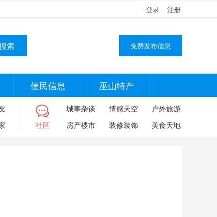
登录
注册
搜索
免费发布信息
便民信息
巫山特产
友
城事杂谈
情感天空
户外旅游
家
社区
房产楼市
装修装饰
美食天地