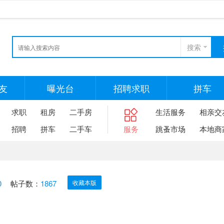
搜索
友
曝光台
招聘求职
拼车
求职
租房
二手房
生活服务
相亲交
招聘
拼车
二手车
服务
跳蚤市场
本地商
0
帖子数：
1867
收藏本版