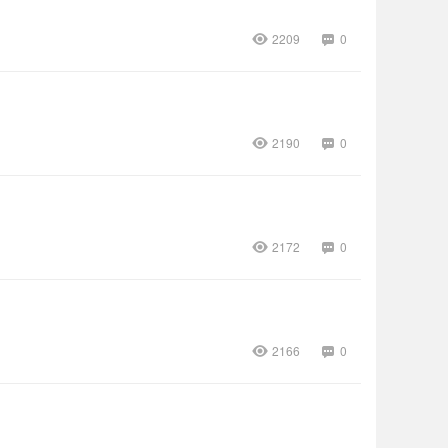
2209
0
2190
0
2172
0
2166
0