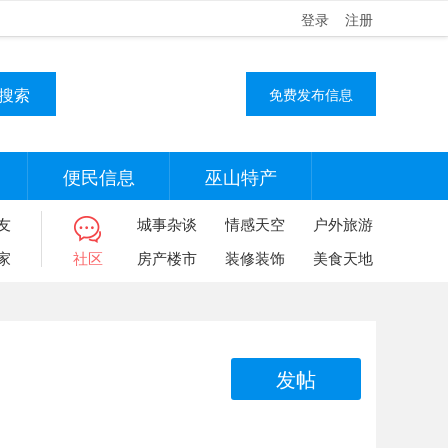
登录
注册
搜索
免费发布信息
便民信息
巫山特产
友
城事杂谈
情感天空
户外旅游
家
社区
房产楼市
装修装饰
美食天地
发帖