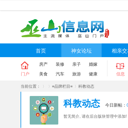
首页
神女论坛
相亲交
房产
装修
亲子
婚嫁
门户
美食
汽车
旅游
健康
信息
当前位置：
≡品牌栏目≡
科教动态
科教动态
今日新帖：
»
›
›
暂无简介, 请在后台版块管理中添加!