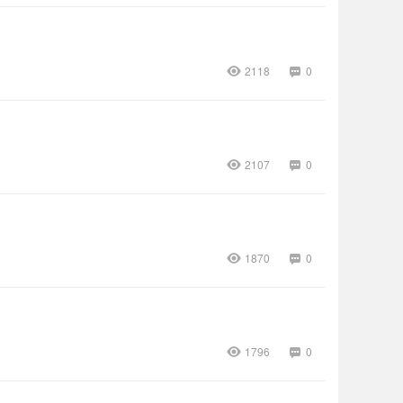
2118
0
2107
0
1870
0
1796
0