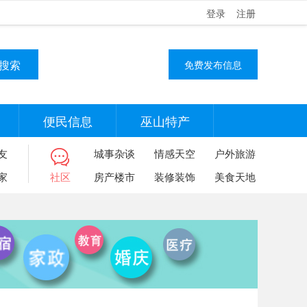
登录
注册
搜索
免费发布信息
便民信息
巫山特产
友
城事杂谈
情感天空
户外旅游
家
社区
房产楼市
装修装饰
美食天地