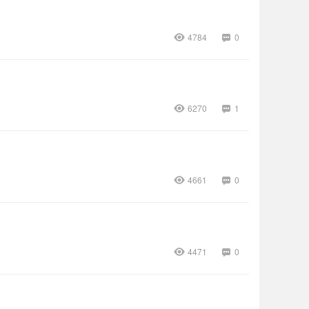
4784
0
6270
1
4661
0
4471
0