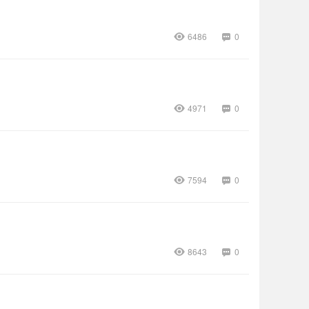
6486
0
4971
0
7594
0
8643
0