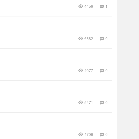
4456
1
6882
0
4077
0
5471
0
4706
0